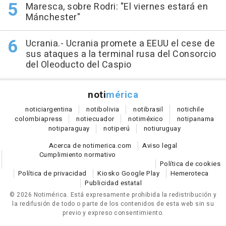
Maresca, sobre Rodri: "El viernes estará en
Mánchester"
Ucrania.- Ucrania promete a EEUU el cese de
sus ataques a la terminal rusa del Consorcio
del Oleoducto del Caspio
noti
mérica
notici
argentina
noti
bolivia
noti
brasil
noti
chile
colombia
press
noti
ecuador
noti
méxico
noti
panama
noti
paraguay
noti
perú
noti
uruguay
Acerca de notimerica.com
Aviso legal
Cumplimiento normativo
Política de cookies
Política de privacidad
Kiosko Google Play
Hemeroteca
Publicidad estatal
© 2026 Notimérica.
Está expresamente prohibida la redistribución y
la redifusión de todo o parte de los contenidos de esta web sin su
previo y expreso consentimiento.