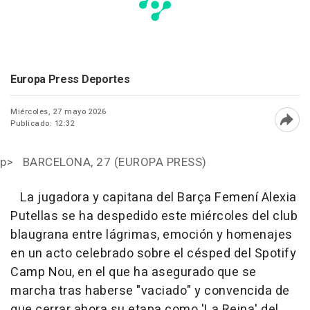
Europa Press Deportes
Miércoles, 27 mayo 2026
Publicado: 12:32
Abri
p> BARCELONA, 27 (EUROPA PRESS)
La jugadora y capitana del Barça Femení Alexia
Putellas se ha despedido este miércoles del club
blaugrana entre lágrimas, emoción y homenajes
en un acto celebrado sobre el césped del Spotify
Camp Nou, en el que ha asegurado que se
marcha tras haberse "vaciado" y convencida de
que cerrar ahora su etapa como 'La Reina' del