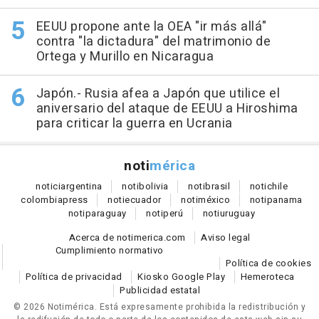
EEUU propone ante la OEA "ir más allá"
contra "la dictadura" del matrimonio de
Ortega y Murillo en Nicaragua
Japón.- Rusia afea a Japón que utilice el
aniversario del ataque de EEUU a Hiroshima
para criticar la guerra en Ucrania
noti
mérica
notici
argentina
noti
bolivia
noti
brasil
noti
chile
colombia
press
noti
ecuador
noti
méxico
noti
panama
noti
paraguay
noti
perú
noti
uruguay
Acerca de notimerica.com
Aviso legal
Cumplimiento normativo
Política de cookies
Política de privacidad
Kiosko Google Play
Hemeroteca
Publicidad estatal
© 2026 Notimérica.
Está expresamente prohibida la redistribución y