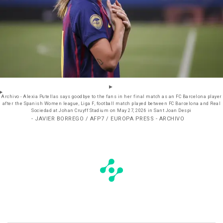
Archivo - Alexia Putellas says goodbye to the fans in her final match as an FC Barcelona player
after the Spanish Women league, Liga F, football match played between FC Barcelona and Real
Sociedad at Johan Cruyff Stadium on May 27, 2026 in Sant Joan Despi
- JAVIER BORREGO / AFP7 / EUROPA PRESS - ARCHIVO