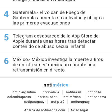
Guatemala.- El volcán de Fuego de
Guatemala aumenta su actividad y obliga a
las primeras evacuaciones
Telegram desaparece de la App Store de
Apple durante unas horas tras detectar
contenido de abuso sexual infantil
México.- México investiga la muerte a tiros
de un 'streamer' mexicano durante una
retransmisión en directo
noti
mérica
notici
argentina
noti
bolivia
noti
brasil
noti
chile
colombia
press
noti
ecuador
noti
méxico
noti
panama
noti
paraguay
noti
perú
noti
uruguay
Acerca de notimerica.com
Aviso legal