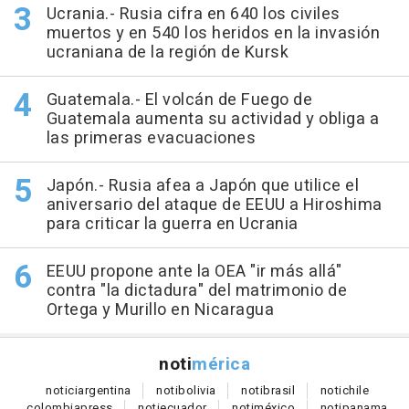
Ucrania.- Rusia cifra en 640 los civiles
muertos y en 540 los heridos en la invasión
ucraniana de la región de Kursk
Guatemala.- El volcán de Fuego de
Guatemala aumenta su actividad y obliga a
las primeras evacuaciones
Japón.- Rusia afea a Japón que utilice el
aniversario del ataque de EEUU a Hiroshima
para criticar la guerra en Ucrania
EEUU propone ante la OEA "ir más allá"
contra "la dictadura" del matrimonio de
Ortega y Murillo en Nicaragua
noti
mérica
notici
argentina
noti
bolivia
noti
brasil
noti
chile
colombia
press
noti
ecuador
noti
méxico
noti
panama