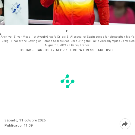
Archivo - Silver Medallist Ayoub Ghadfa Drissi El Aissaoui of Spain poses for photo after Men's
+92kg - Final of the Boxing on Roland-Garros Stadium during the Paris 2024 Olympics Games on
August 10, 2024 in Paris, France.
- OSCAR J BARROSO / AFP7 / EUROPA PRESS - ARCHIVO
Sábado, 11 octubre 2025
Publicado: 11:09
Abri