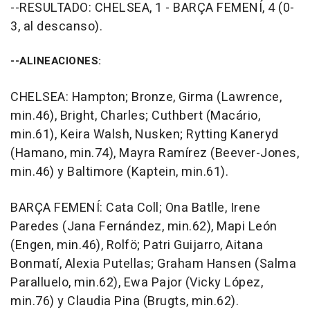
--RESULTADO: CHELSEA, 1 - BARÇA FEMENÍ, 4 (0-
3, al descanso).
--ALINEACIONES:
CHELSEA: Hampton; Bronze, Girma (Lawrence,
min.46), Bright, Charles; Cuthbert (Macário,
min.61), Keira Walsh, Nusken; Rytting Kaneryd
(Hamano, min.74), Mayra Ramírez (Beever-Jones,
min.46) y Baltimore (Kaptein, min.61).
BARÇA FEMENÍ: Cata Coll; Ona Batlle, Irene
Paredes (Jana Fernández, min.62), Mapi León
(Engen, min.46), Rolfö; Patri Guijarro, Aitana
Bonmatí, Alexia Putellas; Graham Hansen (Salma
Paralluelo, min.62), Ewa Pajor (Vicky López,
min.76) y Claudia Pina (Brugts, min.62).