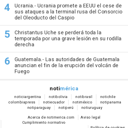
Ucrania.- Ucrania promete a EEUU el cese de
sus ataques a la terminal rusa del Consorcio
del Oleoducto del Caspio
Christantus Uche se perderá toda la
temporada por una grave lesión en su rodilla
derecha
Guatemala.- Las autoridades de Guatemala
anuncian el fin de la erupción del volcán de
Fuego
noti
mérica
notici
argentina
noti
bolivia
noti
brasil
noti
chile
colombia
press
noti
ecuador
noti
méxico
noti
panama
noti
paraguay
noti
perú
noti
uruguay
Acerca de notimerica.com
Aviso legal
Cumplimiento normativo
Política de cookies