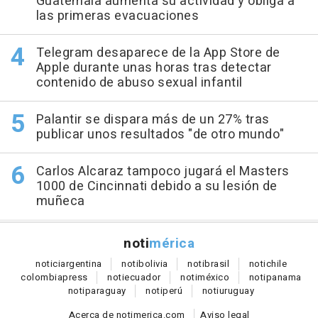
Guatemala aumenta su actividad y obliga a
las primeras evacuaciones
Telegram desaparece de la App Store de
Apple durante unas horas tras detectar
contenido de abuso sexual infantil
Palantir se dispara más de un 27% tras
publicar unos resultados "de otro mundo"
Carlos Alcaraz tampoco jugará el Masters
1000 de Cincinnati debido a su lesión de
muñeca
noti
mérica
notici
argentina
noti
bolivia
noti
brasil
noti
chile
colombia
press
noti
ecuador
noti
méxico
noti
panama
noti
paraguay
noti
perú
noti
uruguay
Acerca de notimerica.com
Aviso legal