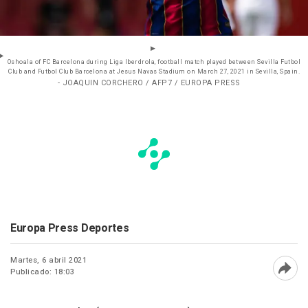
Oshoala of FC Barcelona during Liga Iberdrola, football match played between Sevilla Futbol
Club and Futbol Club Barcelona at Jesus Navas Stadium on March 27, 2021 in Sevilla, Spain.
- JOAQUIN CORCHERO / AFP7 / EUROPA PRESS
Europa Press Deportes
Martes, 6 abril 2021
Publicado: 18:03
Abri