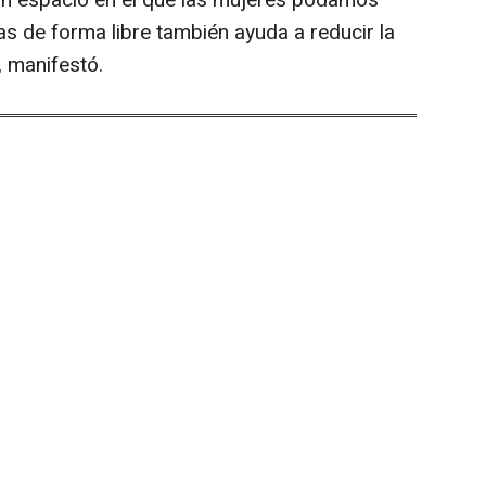
 un espacio en el que las mujeres podamos
s de forma libre también ayuda a reducir la
, manifestó.