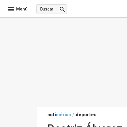
Menú
noti
mérica
/
deportes