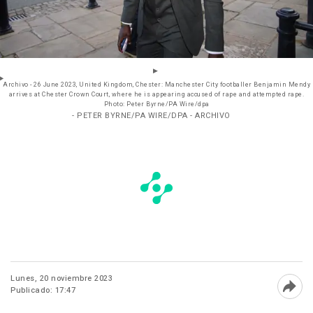
Archivo - 26 June 2023, United Kingdom, Chester: Manchester City footballer Benjamin Mendy
arrives at Chester Crown Court, where he is appearing accused of rape and attempted rape.
Photo: Peter Byrne/PA Wire/dpa
- PETER BYRNE/PA WIRE/DPA - ARCHIVO
Lunes, 20 noviembre 2023
Publicado: 17:47
Abri