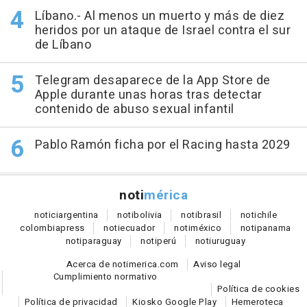
Líbano.- Al menos un muerto y más de diez
heridos por un ataque de Israel contra el sur
de Líbano
Telegram desaparece de la App Store de
Apple durante unas horas tras detectar
contenido de abuso sexual infantil
Pablo Ramón ficha por el Racing hasta 2029
noti
mérica
notici
argentina
noti
bolivia
noti
brasil
noti
chile
colombia
press
noti
ecuador
noti
méxico
noti
panama
noti
paraguay
noti
perú
noti
uruguay
Acerca de notimerica.com
Aviso legal
Cumplimiento normativo
Política de cookies
Política de privacidad
Kiosko Google Play
Hemeroteca