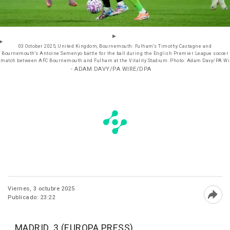
03 October 2025, United Kingdom, Bournemouth: Fulham's Timothy Castagne and
Bournemouth's Antoine Semenyo battle for the ball during the English Premier League soccer
match between AFC Bournemouth and Fulham at the Vitality Stadium. Photo: Adam Davy/PA Wi
- ADAM DAVY/PA WIRE/DPA
Viernes, 3 octubre 2025
Publicado: 23:22
Abri
MADRID, 3 (EUROPA PRESS)