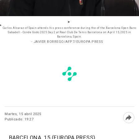
Carlos Alcaraz of Spain attends his press conference during the of the Barcelona Open Banc
Sabadell - Conde Godo 2025 Day 2 at Real Club De Tenis Barcelona on April 15, 2025 in
Barcelona, Spain.
- JAVIER BORREGO/AFP7/EUROPA PRESS
Martes, 15 abril 2025
Publicado: 19:27
Abri
BARCELONA, 15 (EUROPA PRESS)