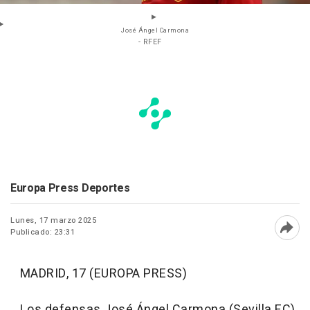
José Ángel Carmona
- RFEF
Europa Press Deportes
Lunes, 17 marzo 2025
Publicado: 23:31
Abri
MADRID, 17 (EUROPA PRESS)
Los defensas José Ángel Carmona (Sevilla FC)