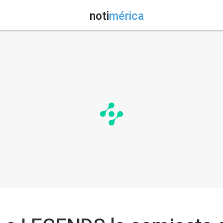
noti
mérica