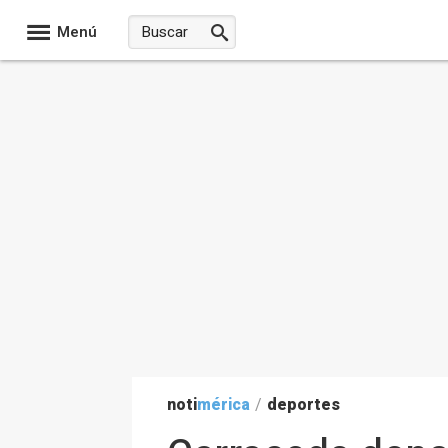
Menú
noti
mérica
/
deportes