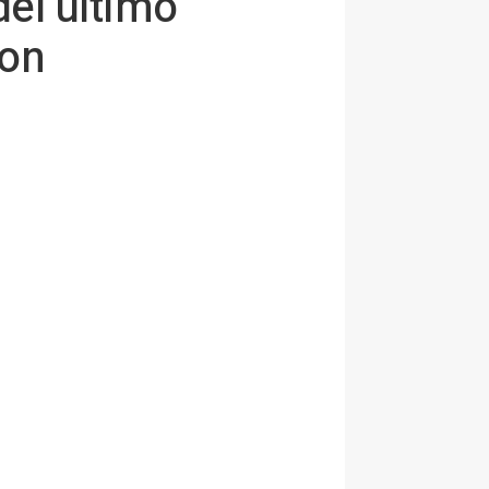
el último
ion