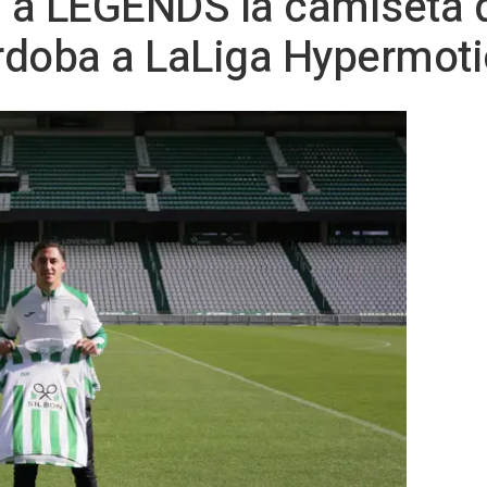
 a LEGENDS la camiseta d
rdoba a LaLiga Hypermot