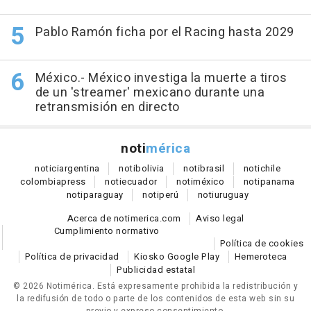
Pablo Ramón ficha por el Racing hasta 2029
México.- México investiga la muerte a tiros
de un 'streamer' mexicano durante una
retransmisión en directo
noti
mérica
notici
argentina
noti
bolivia
noti
brasil
noti
chile
colombia
press
noti
ecuador
noti
méxico
noti
panama
noti
paraguay
noti
perú
noti
uruguay
Acerca de notimerica.com
Aviso legal
Cumplimiento normativo
Política de cookies
Política de privacidad
Kiosko Google Play
Hemeroteca
Publicidad estatal
© 2026 Notimérica.
Está expresamente prohibida la redistribución y
la redifusión de todo o parte de los contenidos de esta web sin su