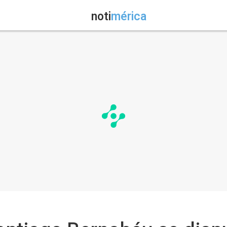
noti
mérica