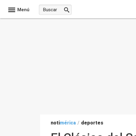
Menú
noti
mérica
/
deportes