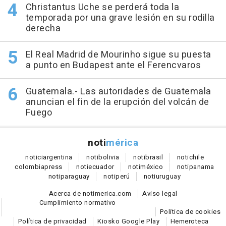
Christantus Uche se perderá toda la
temporada por una grave lesión en su rodilla
derecha
El Real Madrid de Mourinho sigue su puesta
a punto en Budapest ante el Ferencvaros
Guatemala.- Las autoridades de Guatemala
anuncian el fin de la erupción del volcán de
Fuego
noti
mérica
notici
argentina
noti
bolivia
noti
brasil
noti
chile
colombia
press
noti
ecuador
noti
méxico
noti
panama
noti
paraguay
noti
perú
noti
uruguay
Acerca de notimerica.com
Aviso legal
Cumplimiento normativo
Política de cookies
Política de privacidad
Kiosko Google Play
Hemeroteca