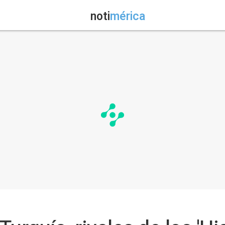
noti
mérica