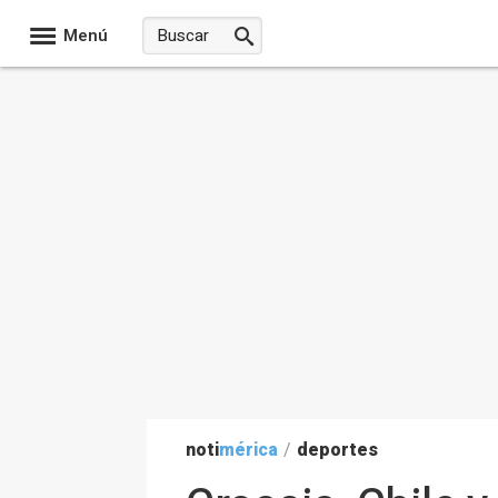
Menú
noti
mérica
/
deportes