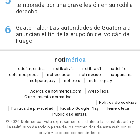
temporada por una grave lesión en su rodilla
derecha
Guatemala.- Las autoridades de Guatemala
anuncian el fin de la erupción del volcán de
Fuego
noti
mérica
notici
argentina
noti
bolivia
noti
brasil
noti
chile
colombia
press
noti
ecuador
noti
méxico
noti
panama
noti
paraguay
noti
perú
noti
uruguay
Acerca de notimerica.com
Aviso legal
Cumplimiento normativo
Política de cookies
Política de privacidad
Kiosko Google Play
Hemeroteca
Publicidad estatal
© 2026 Notimérica.
Está expresamente prohibida la redistribución y
la redifusión de todo o parte de los contenidos de esta web sin su
previo y expreso consentimiento.