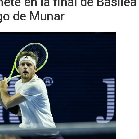
ete en la final de Basilea
go de Munar