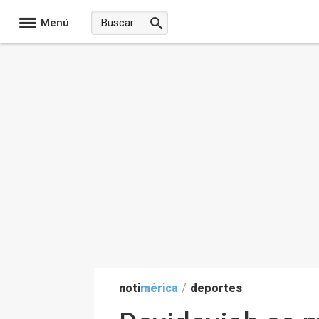
Menú
noti
mérica
/
deportes