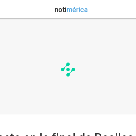
noti
mérica