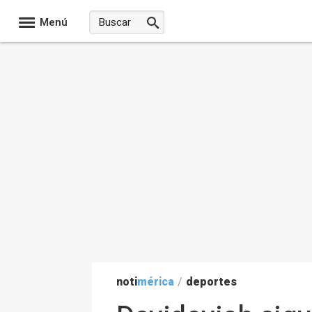
Menú
noti
mérica
/
deportes