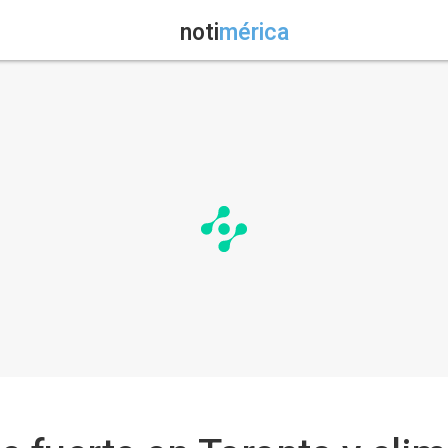
noti
mérica