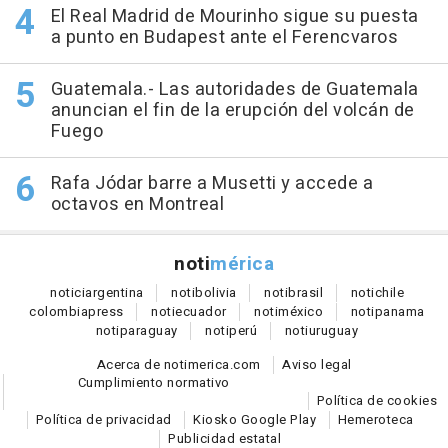
El Real Madrid de Mourinho sigue su puesta
a punto en Budapest ante el Ferencvaros
Guatemala.- Las autoridades de Guatemala
anuncian el fin de la erupción del volcán de
Fuego
Rafa Jódar barre a Musetti y accede a
octavos en Montreal
noti
mérica
notici
argentina
noti
bolivia
noti
brasil
noti
chile
colombia
press
noti
ecuador
noti
méxico
noti
panama
noti
paraguay
noti
perú
noti
uruguay
Acerca de notimerica.com
Aviso legal
Cumplimiento normativo
Política de cookies
Política de privacidad
Kiosko Google Play
Hemeroteca
Publicidad estatal