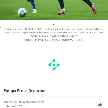
Vinicius Junior of Real Madrid CF in action during the Spanish League, LaLiga EA Sports,
football match played between Real Oviedo and Real Madrid at Carlos Tartiere stadium on
August 24, 2025, in Oviedo, Asturias, Spain.
- IRINA R. HIPOLITO / AFP7 / EUROPA PRESS
Europa Press Deportes
Miércoles, 10 septiembre 2025
Publicado: 12:35
Abri