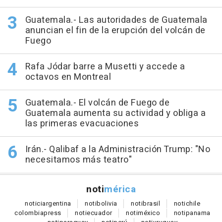
Guatemala.- Las autoridades de Guatemala
anuncian el fin de la erupción del volcán de
Fuego
Rafa Jódar barre a Musetti y accede a
octavos en Montreal
Guatemala.- El volcán de Fuego de
Guatemala aumenta su actividad y obliga a
las primeras evacuaciones
Irán.- Qalibaf a la Administración Trump: "No
necesitamos más teatro"
noti
mérica
notici
argentina
noti
bolivia
noti
brasil
noti
chile
colombia
press
noti
ecuador
noti
méxico
noti
panama