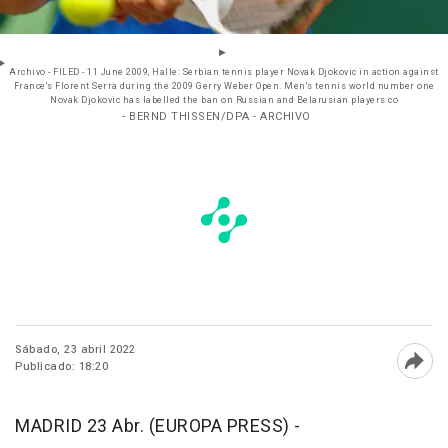
Archivo - FILED - 11 June 2009, Halle: Serbian tennis player Novak Djokovic in action against
France's Florent Serra during the 2009 Gerry Weber Open. Men's tennis world number one
Novak Djokovic has labelled the ban on Russian and Belarusian players co
- BERND THISSEN/DPA - ARCHIVO
Sábado, 23 abril 2022
Publicado: 18:20
Abri
MADRID 23 Abr. (EUROPA PRESS) -