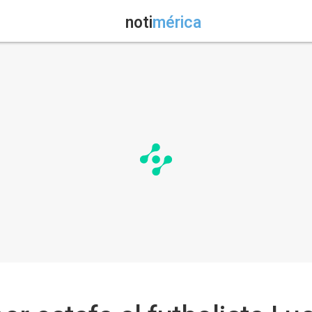
noti
mérica