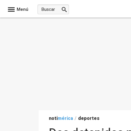
Menú
noti
mérica
/
deportes