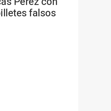
ucas Pérez con
lletes falsos