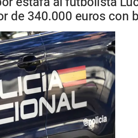
or estafa al futbolista L
or de 340.000 euros con bi