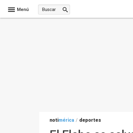
Menú
noti
mérica
/
deportes