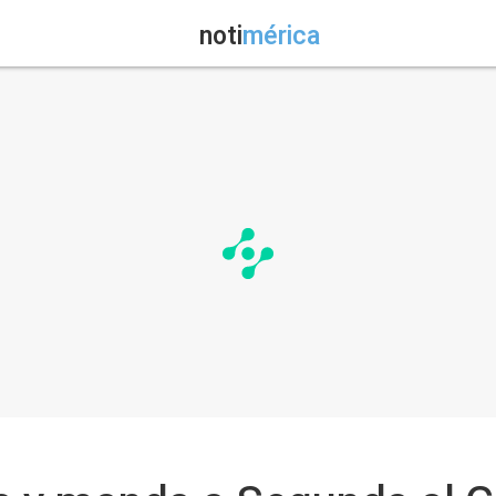
noti
mérica