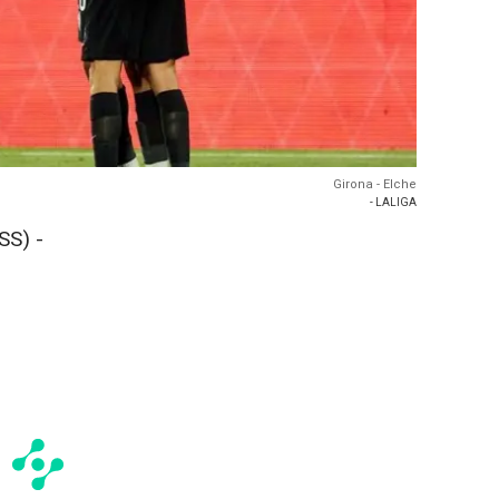
Girona - Elche
- LALIGA
SS) -