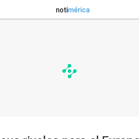
noti
mérica