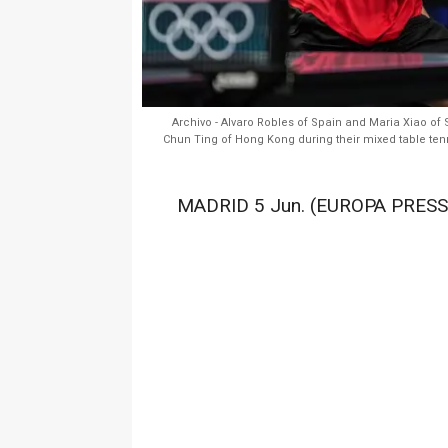
Archivo - Alvaro Robles of Spain and Maria Xiao o
Chun Ting of Hong Kong during their mixed table tenn
MADRID 5 Jun. (EUROPA PRESS)