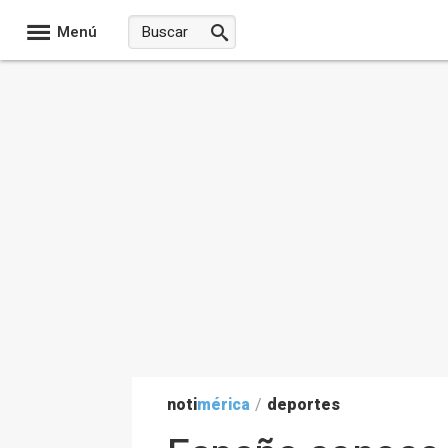
Menú
noti
mérica
/
deportes