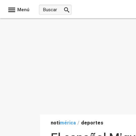
Menú
noti
mérica
/
deportes