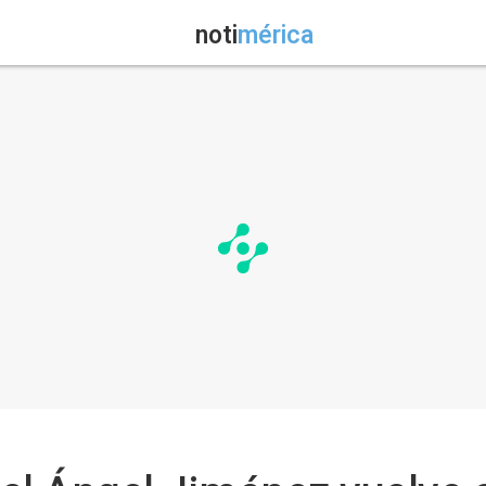
noti
mérica