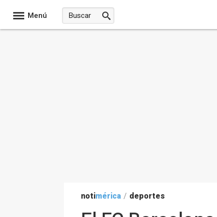
Menú
noti
mérica
/
deportes