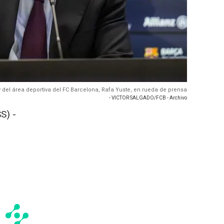
 y del área deportiva del FC Barcelona, Rafa Yuste, en rueda de prensa
- VICTOR SALGADO/FCB - Archivo
S) -