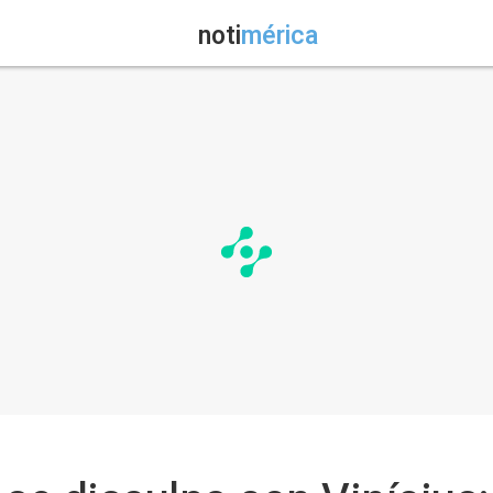
noti
mérica