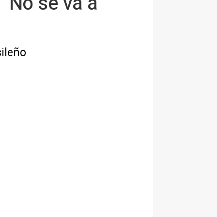
 "No se va a
sileño