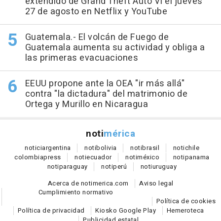
extendido de Grand Theft Auto VI el jueves
27 de agosto en Netflix y YouTube
Guatemala.- El volcán de Fuego de
Guatemala aumenta su actividad y obliga a
las primeras evacuaciones
EEUU propone ante la OEA "ir más allá"
contra "la dictadura" del matrimonio de
Ortega y Murillo en Nicaragua
noti
mérica
notici
argentina
noti
bolivia
noti
brasil
noti
chile
colombia
press
noti
ecuador
noti
méxico
noti
panama
noti
paraguay
noti
perú
noti
uruguay
Acerca de notimerica.com
Aviso legal
Cumplimiento normativo
Política de cookies
Política de privacidad
Kiosko Google Play
Hemeroteca
Publicidad estatal