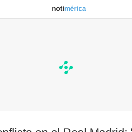
noti
mérica