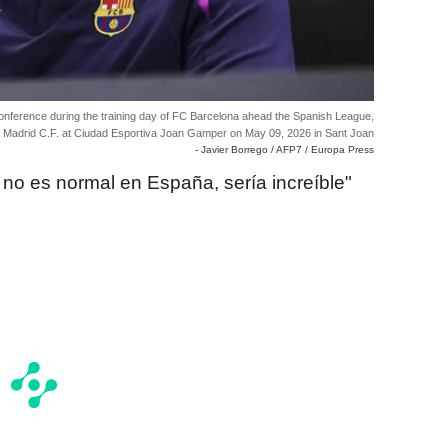
onference during the training day of FC Barcelona ahead the Spanish League,
al Madrid C.F. at Ciudad Esportiva Joan Gamper on May 09, 2026 in Sant Joan
- Javier Borrego / AFP7 / Europa Press
no es normal en España, sería increíble"