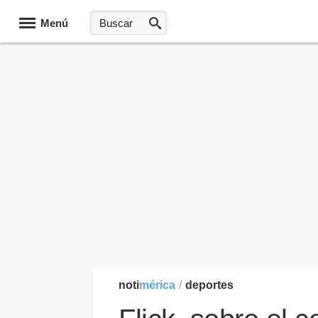
Menú
noti
mérica
/
deportes