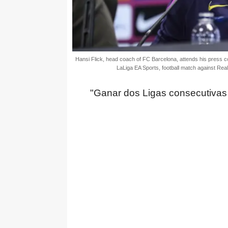
Hansi Flick, head coach of FC Barcelona, attends his press c
LaLiga EA Sports, football match against Re
"Ganar dos Ligas consecutivas 