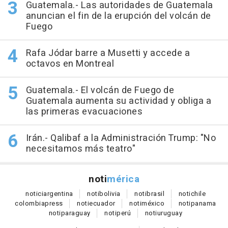
Guatemala.- Las autoridades de Guatemala
anuncian el fin de la erupción del volcán de
Fuego
Rafa Jódar barre a Musetti y accede a
octavos en Montreal
Guatemala.- El volcán de Fuego de
Guatemala aumenta su actividad y obliga a
las primeras evacuaciones
Irán.- Qalibaf a la Administración Trump: "No
necesitamos más teatro"
noti
mérica
notici
argentina
noti
bolivia
noti
brasil
noti
chile
colombia
press
noti
ecuador
noti
méxico
noti
panama
noti
paraguay
noti
perú
noti
uruguay