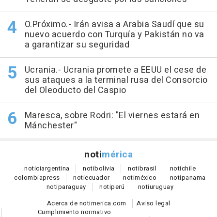
O.Próximo.- Irán avisa a Arabia Saudí que su
nuevo acuerdo con Turquía y Pakistán no va
a garantizar su seguridad
Ucrania.- Ucrania promete a EEUU el cese de
sus ataques a la terminal rusa del Consorcio
del Oleoducto del Caspio
Maresca, sobre Rodri: "El viernes estará en
Mánchester"
noti
mérica
notici
argentina
noti
bolivia
noti
brasil
noti
chile
colombia
press
noti
ecuador
noti
méxico
noti
panama
noti
paraguay
noti
perú
noti
uruguay
Acerca de notimerica.com
Aviso legal
Cumplimiento normativo