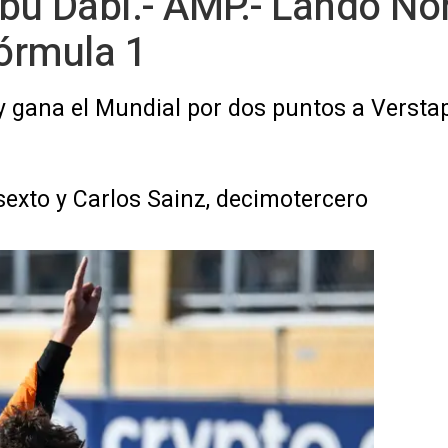
bu Dabi.- AMP.- Lando No
órmula 1
 y gana el Mundial por dos puntos a Verst
exto y Carlos Sainz, decimotercero