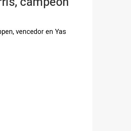
rris, campeón
appen, vencedor en Yas