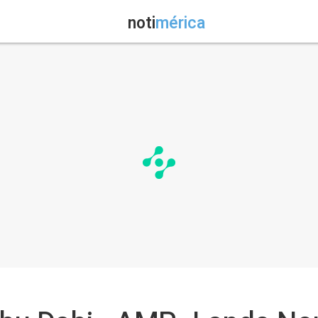
noti
mérica