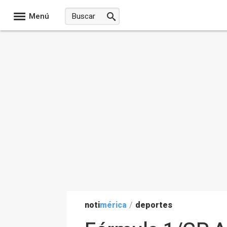
Menú
noti
mérica
/
deportes