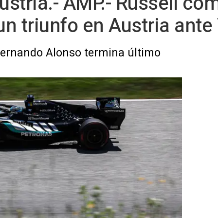
stria.- AMP.- Russell com
un triunfo en Austria ant
Fernando Alonso termina último