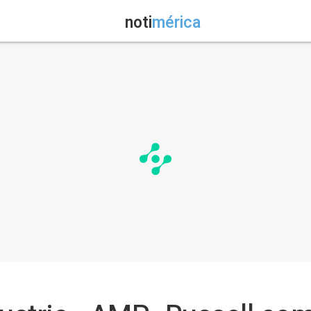
noti
mérica