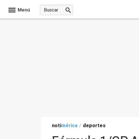
Menú
noti
mérica
/
deportes