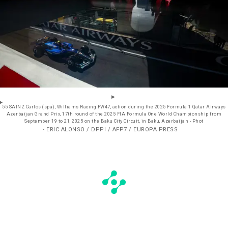
55 SAINZ Carlos (spa), Williams Racing FW47, action during the 2025 Formula 1 Qatar Airways
Azerbaijan Grand Prix, 17th round of the 2025 FIA Formula One World Championship from
September 19 to 21, 2025 on the Baku City Circuit, in Baku, Azerbaijan - Phot
- ERIC ALONSO / DPPI / AFP7 / EUROPA PRESS