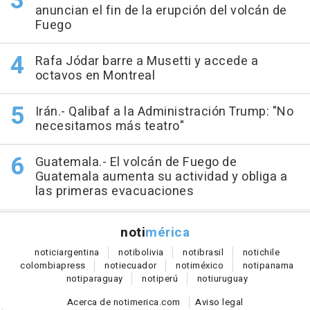
anuncian el fin de la erupción del volcán de
Fuego
Rafa Jódar barre a Musetti y accede a
octavos en Montreal
Irán.- Qalibaf a la Administración Trump: "No
necesitamos más teatro"
Guatemala.- El volcán de Fuego de
Guatemala aumenta su actividad y obliga a
las primeras evacuaciones
noti
mérica
notici
argentina
noti
bolivia
noti
brasil
noti
chile
colombia
press
noti
ecuador
noti
méxico
noti
panama
noti
paraguay
noti
perú
noti
uruguay
Acerca de notimerica.com
Aviso legal