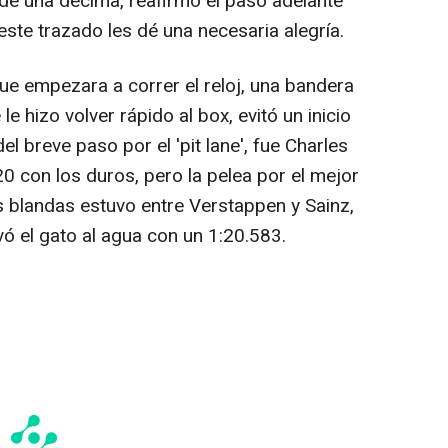
de una décima, reafirmó el paso adelante
este trazado les dé una necesaria alegría.
 empezara a correr el reloj, una bandera
 le hizo volver rápido al box, evitó un inicio
l breve paso por el 'pit lane', fue Charles
20 con los duros, pero la pelea por el mejor
 blandas estuvo entre Verstappen y Sainz,
vó el gato al agua con un 1:20.583.