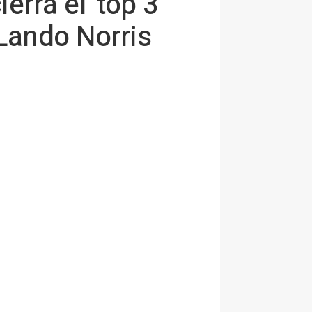
erra el 'top 3'
Lando Norris