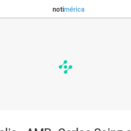
noti
mérica