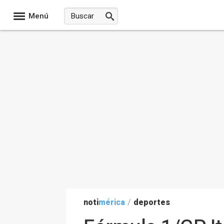
Menú
noti
mérica
/
deportes