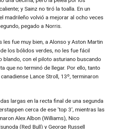
olo una décima, pero la pelea por los
iente; y Sainz no tiró la toalla. En un
el madrileño volvió a mejorar al ocho veces
egundo, pegado a Norris.
 les fue muy bien, a Alonso y Aston Martin
e los bólidos verdes, no les fue fácil
o blando, con el piloto asturiano buscando
a que no terminó de llegar. Por ello, tanto
 canadiense Lance Stroll, 13º, terminaron
 largas en la recta final de una segunda
Verstappen cerca de ese 'top 3', mientras las
maron Alex Albon (Williams), Nico
Tsunoda (Red Bull) y George Russell