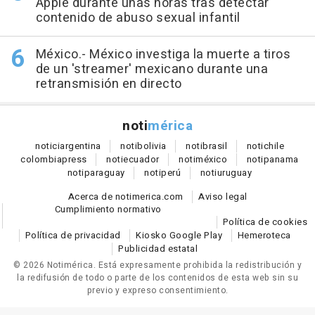
Apple durante unas horas tras detectar
contenido de abuso sexual infantil
México.- México investiga la muerte a tiros
de un 'streamer' mexicano durante una
retransmisión en directo
noti
mérica
notici
argentina
noti
bolivia
noti
brasil
noti
chile
colombia
press
noti
ecuador
noti
méxico
noti
panama
noti
paraguay
noti
perú
noti
uruguay
Acerca de notimerica.com
Aviso legal
Cumplimiento normativo
Política de cookies
Política de privacidad
Kiosko Google Play
Hemeroteca
Publicidad estatal
© 2026 Notimérica.
Está expresamente prohibida la redistribución y
la redifusión de todo o parte de los contenidos de esta web sin su
previo y expreso consentimiento.