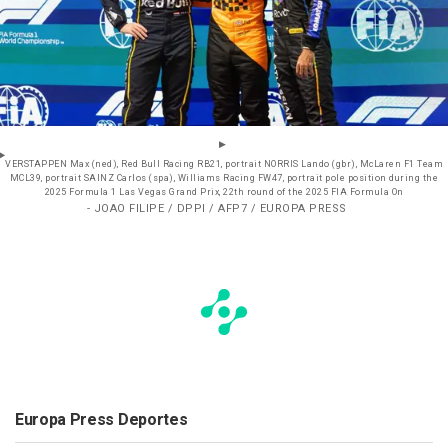
VERSTAPPEN Max (ned), Red Bull Racing RB21, portrait NORRIS Lando (gbr), McLaren F1 Team
MCL39, portrait SAINZ Carlos (spa), Williams Racing FW47, portrait pole position during the
2025 Formula 1 Las Vegas Grand Prix, 22th round of the 2025 FIA Formula On
- JOAO FILIPE / DPPI / AFP7 / EUROPA PRESS
Europa Press Deportes