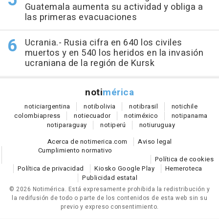
Guatemala aumenta su actividad y obliga a
las primeras evacuaciones
Ucrania.- Rusia cifra en 640 los civiles
muertos y en 540 los heridos en la invasión
ucraniana de la región de Kursk
noti
mérica
notici
argentina
noti
bolivia
noti
brasil
noti
chile
colombia
press
noti
ecuador
noti
méxico
noti
panama
noti
paraguay
noti
perú
noti
uruguay
Acerca de notimerica.com
Aviso legal
Cumplimiento normativo
Política de cookies
Política de privacidad
Kiosko Google Play
Hemeroteca
Publicidad estatal
© 2026 Notimérica.
Está expresamente prohibida la redistribución y
la redifusión de todo o parte de los contenidos de esta web sin su
previo y expreso consentimiento.