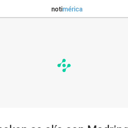
noti
mérica