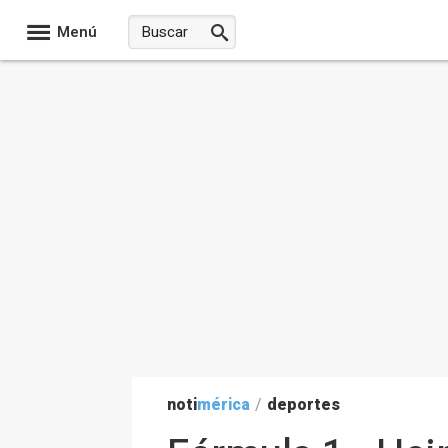
Menú
noti
mérica
/
deportes