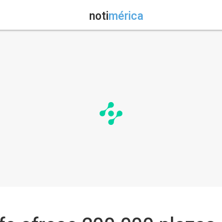
noti
mérica