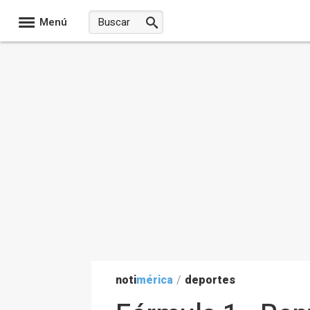
Menú
noti
mérica
/
deportes