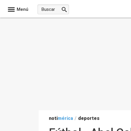
Menú
noti
mérica
/
deportes