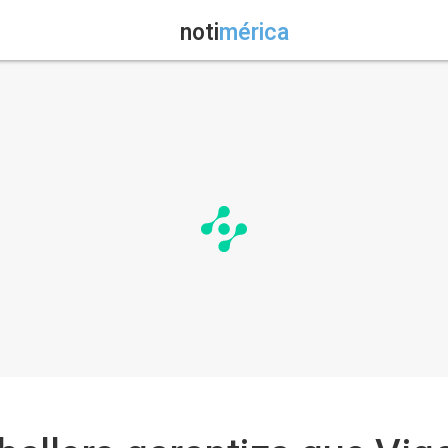
noti
mérica