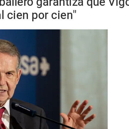
ballero garantiza que Vig
l cien por cien"