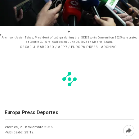
Archivo - Javier Tebas, President of LaLiga, during the ISDE Sports Convention 2025 celebrated
at Centro Cultural Galileo on June 06, 2025 in Madrid, Spain.
- OSCAR J. BARROSO / AFP7 / EUROPA PRESS - ARCHIVO
Europa Press Deportes
Viernes, 21 noviembre 2025
Publicado: 23:12
Abri