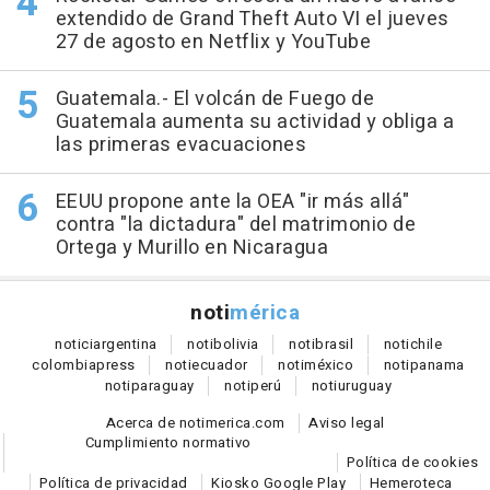
extendido de Grand Theft Auto VI el jueves
27 de agosto en Netflix y YouTube
Guatemala.- El volcán de Fuego de
Guatemala aumenta su actividad y obliga a
las primeras evacuaciones
EEUU propone ante la OEA "ir más allá"
contra "la dictadura" del matrimonio de
Ortega y Murillo en Nicaragua
noti
mérica
notici
argentina
noti
bolivia
noti
brasil
noti
chile
colombia
press
noti
ecuador
noti
méxico
noti
panama
noti
paraguay
noti
perú
noti
uruguay
Acerca de notimerica.com
Aviso legal
Cumplimiento normativo
Política de cookies
Política de privacidad
Kiosko Google Play
Hemeroteca