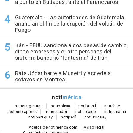
a punto en Budapest ante el Ferencvaros
Guatemala.- Las autoridades de Guatemala
anuncian el fin de la erupción del volcán de
Fuego
Irán.- EEUU sanciona a dos casas de cambio,
cinco empresas y cuatro personas del
sistema bancario "fantasma" de Irán
Rafa Jódar barre a Musetti y accede a
octavos en Montreal
noti
mérica
notici
argentina
noti
bolivia
noti
brasil
noti
chile
colombia
press
noti
ecuador
noti
méxico
noti
panama
noti
paraguay
noti
perú
noti
uruguay
Acerca de notimerica.com
Aviso legal
Cumplimiento normativo