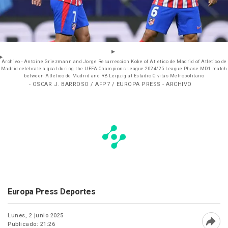
Archivo - Antoine Griezmann and Jorge Resurreccion Koke of Atletico de Madrid of Atletico de
Madrid celebrate a goal during the UEFA Champions League 2024/25 League Phase MD1 match
between Atletico de Madrid and RB Leipzig at Estadio Civitas Metropolitano
- OSCAR J. BARROSO / AFP7 / EUROPA PRESS - ARCHIVO
Europa Press Deportes
Lunes, 2 junio 2025
Publicado: 21:26
Abri