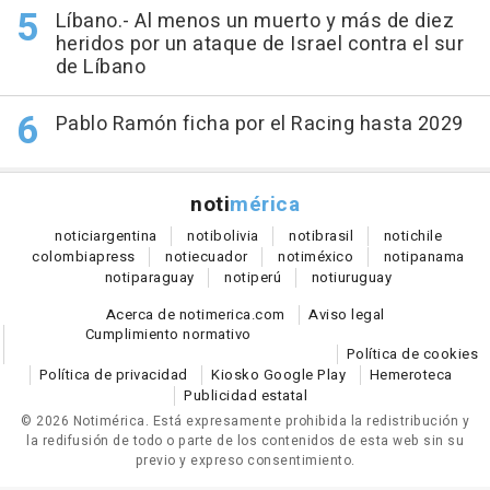
Líbano.- Al menos un muerto y más de diez
heridos por un ataque de Israel contra el sur
de Líbano
Pablo Ramón ficha por el Racing hasta 2029
noti
mérica
notici
argentina
noti
bolivia
noti
brasil
noti
chile
colombia
press
noti
ecuador
noti
méxico
noti
panama
noti
paraguay
noti
perú
noti
uruguay
Acerca de notimerica.com
Aviso legal
Cumplimiento normativo
Política de cookies
Política de privacidad
Kiosko Google Play
Hemeroteca
Publicidad estatal
© 2026 Notimérica.
Está expresamente prohibida la redistribución y
la redifusión de todo o parte de los contenidos de esta web sin su
previo y expreso consentimiento.