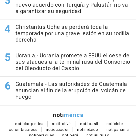
nuevo acuerdo con Turquía y Pakistán no va
a garantizar su seguridad
Christantus Uche se perderá toda la
temporada por una grave lesión en su rodilla
derecha
Ucrania.- Ucrania promete a EEUU el cese de
sus ataques a la terminal rusa del Consorcio
del Oleoducto del Caspio
Guatemala.- Las autoridades de Guatemala
anuncian el fin de la erupción del volcán de
Fuego
noti
mérica
notici
argentina
noti
bolivia
noti
brasil
noti
chile
colombia
press
noti
ecuador
noti
méxico
noti
panama
noti
paraguay
noti
perú
noti
uruguay