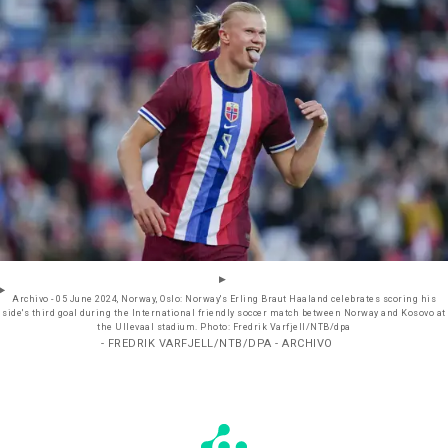
Archivo - 05 June 2024, Norway, Oslo: Norway's Erling Braut Haaland celebrates scoring his
side's third goal during the International friendly soccer match between Norway and Kosovo at
the Ullevaal stadium. Photo: Fredrik Varfjell/NTB/dpa
- FREDRIK VARFJELL/NTB/DPA - ARCHIVO