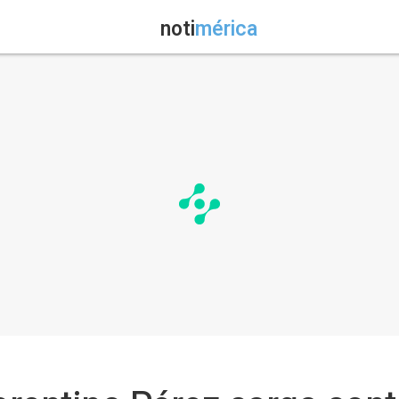
noti
mérica