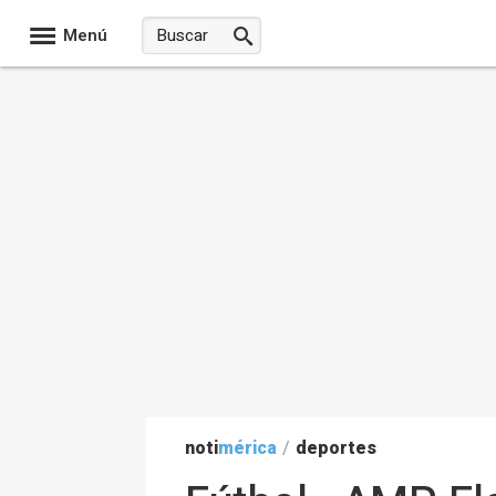
Menú
noti
mérica
/
deportes