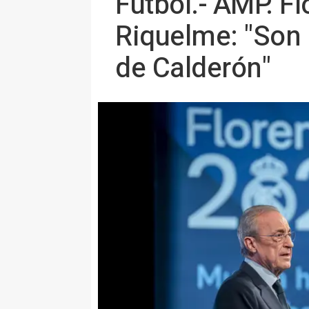
Fútbol.- AMP. F
Riquelme: "Son 
de Calderón"