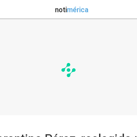
noti
mérica