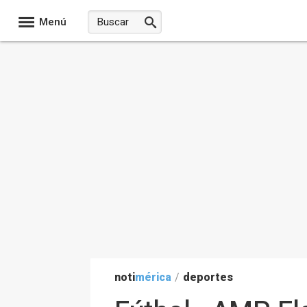
Menú
noti
mérica
/
deportes