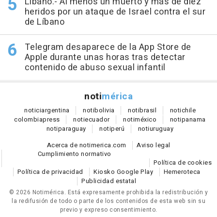
Líbano.- Al menos un muerto y más de diez
heridos por un ataque de Israel contra el sur
de Líbano
Telegram desaparece de la App Store de
Apple durante unas horas tras detectar
contenido de abuso sexual infantil
noti
mérica
notici
argentina
noti
bolivia
noti
brasil
noti
chile
colombia
press
noti
ecuador
noti
méxico
noti
panama
noti
paraguay
noti
perú
noti
uruguay
Acerca de notimerica.com
Aviso legal
Cumplimiento normativo
Política de cookies
Política de privacidad
Kiosko Google Play
Hemeroteca
Publicidad estatal
© 2026 Notimérica.
Está expresamente prohibida la redistribución y
la redifusión de todo o parte de los contenidos de esta web sin su
previo y expreso consentimiento.