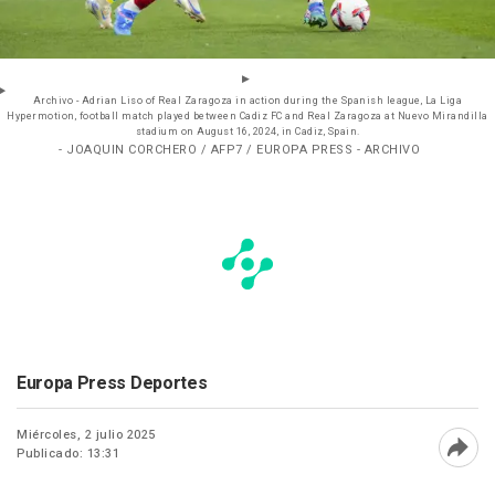
Archivo - Adrian Liso of Real Zaragoza in action during the Spanish league, La Liga
Hypermotion, football match played between Cadiz FC and Real Zaragoza at Nuevo Mirandilla
stadium on August 16, 2024, in Cadiz, Spain.
- JOAQUIN CORCHERO / AFP7 / EUROPA PRESS - ARCHIVO
Europa Press Deportes
Miércoles, 2 julio 2025
Publicado: 13:31
Abri