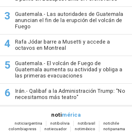
Guatemala.- Las autoridades de Guatemala
anuncian el fin de la erupción del volcán de
Fuego
Rafa Jódar barre a Musetti y accede a
octavos en Montreal
Guatemala.- El volcán de Fuego de
Guatemala aumenta su actividad y obliga a
las primeras evacuaciones
Irán.- Qalibaf a la Administración Trump: "No
necesitamos más teatro"
noti
mérica
notici
argentina
noti
bolivia
noti
brasil
noti
chile
colombia
press
noti
ecuador
noti
méxico
noti
panama