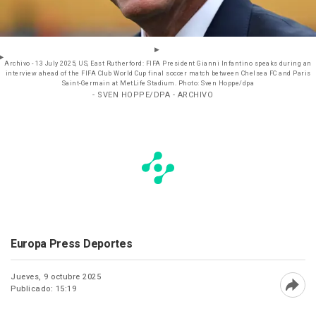
Archivo - 13 July 2025, US, East Rutherford: FIFA President Gianni Infantino speaks during an
interview ahead of the FIFA Club World Cup final soccer match between Chelsea FC and Paris
Saint-Germain at MetLife Stadium. Photo: Sven Hoppe/dpa
- SVEN HOPPE/DPA - ARCHIVO
Europa Press Deportes
Jueves, 9 octubre 2025
Publicado: 15:19
Abri